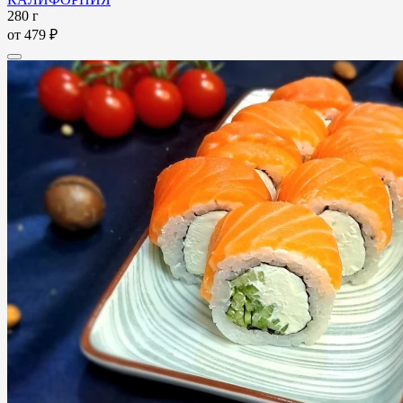
280 г
от
479 ₽