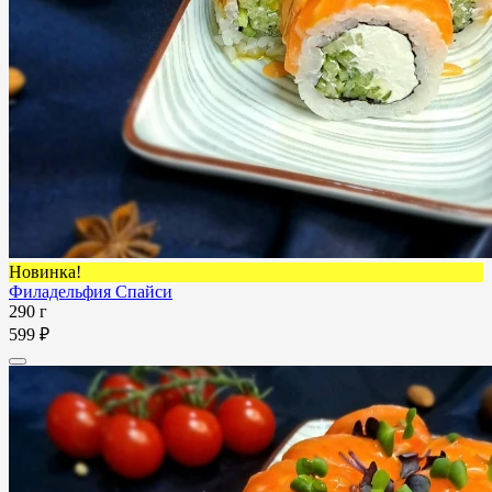
Новинка!
Филадельфия Спайси
290 г
599 ₽